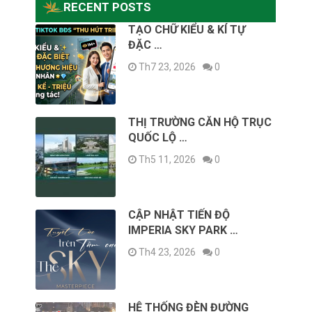
RECENT POSTS
TẠO CHỮ KIỂU & KÍ TỰ
ĐẶC …
Th7 23, 2026
0
THỊ TRƯỜNG CĂN HỘ TRỤC
QUỐC LỘ …
Th5 11, 2026
0
CẬP NHẬT TIẾN ĐỘ
IMPERIA SKY PARK …
Th4 23, 2026
0
HỆ THỐNG ĐÈN ĐƯỜNG