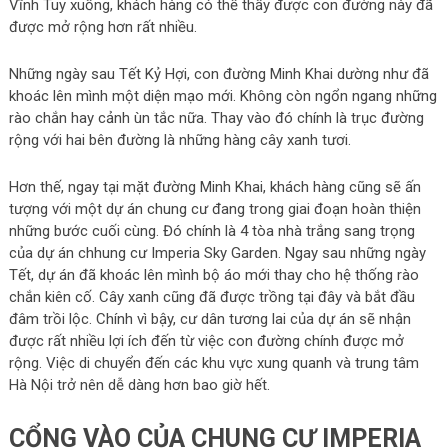
Vĩnh Tuy xuống, khách hàng có thể thấy được con đường này đã
được mở rộng hơn rất nhiều.
Những ngày sau Tết Kỷ Hợi, con đường Minh Khai dường như đã
khoác lên mình một diện mạo mới. Không còn ngổn ngang những
rào chắn hay cảnh ùn tắc nữa. Thay vào đó chính là trục đường
rộng với hai bên đường là những hàng cây xanh tươi.
Hơn thế, ngay tại mặt đường Minh Khai, khách hàng cũng sẽ ấn
tượng với một dự án chung cư đang trong giai đoạn hoàn thiện
những bước cuối cùng. Đó chính là 4 tòa nhà trắng sang trọng
của dự án chhung cư Imperia Sky Garden. Ngay sau những ngày
Tết, dự án đã khoác lên mình bộ áo mới thay cho hệ thống rào
chắn kiên cố. Cây xanh cũng đã được trồng tại đây và bắt đầu
đâm trồi lộc. Chính vì bậy, cư dân tương lai của dự án sẽ nhận
được rất nhiều lợi ích đến từ việc con đường chính được mở
rộng. Việc di chuyển đến các khu vực xung quanh và trung tâm
Hà Nội trở nên dễ dàng hơn bao giờ hết.
CỔNG VÀO CỦA CHUNG CƯ IMPERIA