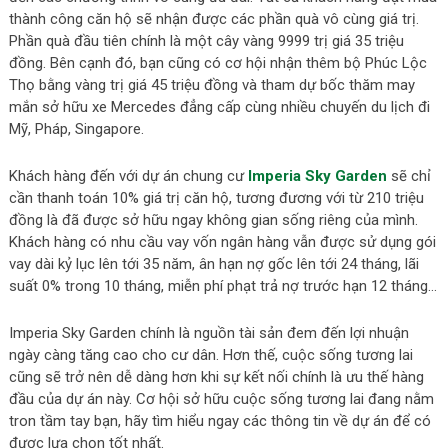
thành công căn hộ sẽ nhận được các phần quà vô cùng giá trị.
Phần quà đầu tiên chính là một cây vàng 9999 trị giá 35 triệu
đồng. Bên cạnh đó, bạn cũng có cơ hội nhận thêm bộ Phúc Lộc
Thọ bằng vàng trị giá 45 triệu đồng và tham dự bốc thăm may
mắn sở hữu xe Mercedes đẳng cấp cùng nhiều chuyến du lịch đi
Mỹ, Pháp, Singapore.
Khách hàng đến với dự án chung cư
Imperia Sky Garden
sẽ chỉ
cần thanh toán 10% giá trị căn hộ, tương đương với từ 210 triệu
đồng là đã được sở hữu ngay không gian sống riêng của mình.
Khách hàng có nhu cầu vay vốn ngân hàng vẫn được sử dụng gói
vay dài kỷ lục lên tới 35 năm, ân hạn nợ gốc lên tới 24 tháng, lãi
suất 0% trong 10 tháng, miễn phí phạt trả nợ trước hạn 12 tháng…
Imperia Sky Garden chính là nguồn tài sản đem đến lợi nhuận
ngày càng tăng cao cho cư dân. Hơn thế, cuộc sống tương lai
cũng sẽ trở nên dễ dàng hơn khi sự kết nối chính là ưu thế hàng
đầu của dự án này. Cơ hội sở hữu cuộc sống tương lai đang nằm
tron tầm tay bạn, hãy tìm hiểu ngay các thông tin về dự án để có
được lựa chọn tốt nhất.