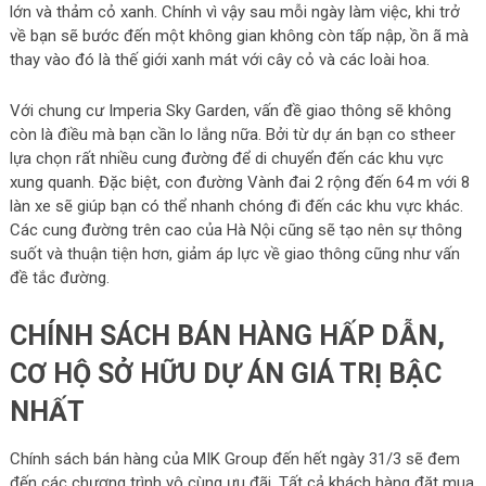
lớn và thảm cỏ xanh. Chính vì vậy sau mỗi ngày làm việc, khi trở
về bạn sẽ bước đến một không gian không còn tấp nập, ồn ã mà
thay vào đó là thế giới xanh mát với cây cỏ và các loài hoa.
Với chung cư Imperia Sky Garden, vấn đề giao thông sẽ không
còn là điều mà bạn cần lo lắng nữa. Bởi từ dự án bạn co stheer
lựa chọn rất nhiều cung đường để di chuyển đến các khu vực
xung quanh. Đặc biệt, con đường Vành đai 2 rộng đến 64 m với 8
làn xe sẽ giúp bạn có thể nhanh chóng đi đến các khu vực khác.
Các cung đường trên cao của Hà Nội cũng sẽ tạo nên sự thông
suốt và thuận tiện hơn, giảm áp lực về giao thông cũng như vấn
đề tắc đường.
CHÍNH SÁCH BÁN HÀNG HẤP DẪN,
CƠ HỘ SỞ HỮU DỰ ÁN GIÁ TRỊ BẬC
NHẤT
Chính sách bán hàng của MIK Group đến hết ngày 31/3 sẽ đem
đến các chương trình vô cùng ưu đãi. Tất cả khách hàng đặt mua