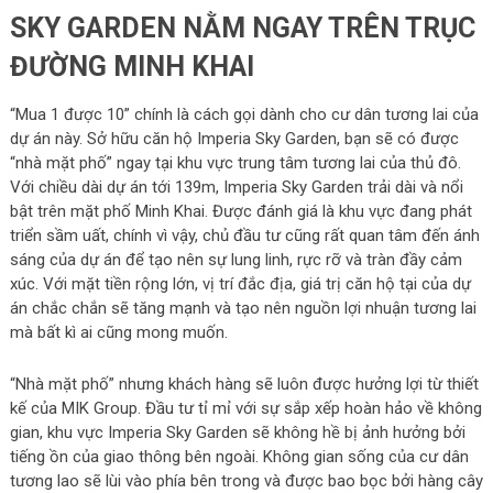
SKY GARDEN NẰM NGAY TRÊN TRỤC
ĐƯỜNG MINH KHAI
“Mua 1 được 10” chính là cách gọi dành cho cư dân tương lai của
dự án này. Sở hữu căn hộ Imperia Sky Garden, bạn sẽ có được
“nhà mặt phố” ngay tại khu vực trung tâm tương lai của thủ đô.
Với chiều dài dự án tới 139m, Imperia Sky Garden trải dài và nổi
bật trên mặt phố Minh Khai. Được đánh giá là khu vực đang phát
triển sầm uất, chính vì vậy, chủ đầu tư cũng rất quan tâm đến ánh
sáng của dự án để tạo nên sự lung linh, rực rỡ và tràn đầy cảm
xúc. Với mặt tiền rộng lớn, vị trí đắc địa, giá trị căn hộ tại của dự
án chắc chắn sẽ tăng mạnh và tạo nên nguồn lợi nhuận tương lai
mà bất kì ai cũng mong muốn.
“Nhà mặt phố” nhưng khách hàng sẽ luôn được hưởng lợi từ thiết
kế của MIK Group. Đầu tư tỉ mỉ với sự sắp xếp hoàn hảo về không
gian, khu vực Imperia Sky Garden sẽ không hề bị ảnh hưởng bởi
tiếng ồn của giao thông bên ngoài. Không gian sống của cư dân
tương lao sẽ lùi vào phía bên trong và được bao bọc bởi hàng cây