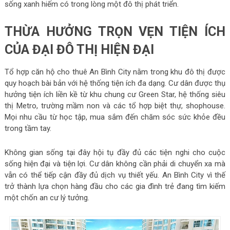
sống xanh hiếm có trong lòng một đô thị phát triển.
THỪA HƯỞNG TRỌN VẸN TIỆN ÍCH
CỦA ĐẠI ĐÔ THỊ HIỆN ĐẠI
Tổ hợp căn hộ cho thuê An Bình City nằm trong khu đô thị được
quy hoạch bài bản với hệ thống tiện ích đa dạng. Cư dân được thụ
hưởng tiện ích liền kề từ khu chung cư Green Star, hệ thống siêu
thị Metro, trường mầm non và các tổ hợp biệt thự, shophouse.
Mọi nhu cầu từ học tập, mua sắm đến chăm sóc sức khỏe đều
trong tầm tay.
Không gian sống tại đây hội tụ đầy đủ các tiện nghi cho cuộc
sống hiện đại và tiện lợi. Cư dân không cần phải di chuyển xa mà
vẫn có thể tiếp cận đầy đủ dịch vụ thiết yếu. An Bình City vì thế
trở thành lựa chọn hàng đầu cho các gia đình trẻ đang tìm kiếm
một chốn an cư lý tưởng.