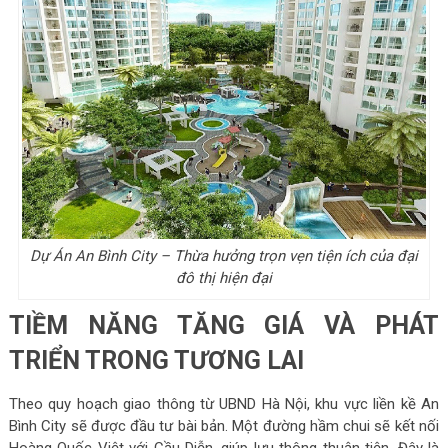
Dự Án An Bình City – Thừa hưởng trọn vẹn tiện ích của đại
đô thị hiện đại
TIỀM NĂNG TĂNG GIÁ VÀ PHÁT
TRIỂN TRONG TƯƠNG LAI
Theo quy hoạch giao thông từ UBND Hà Nội, khu vực liền kề An
Bình City sẽ được đầu tư bài bản. Một đường hầm chui sẽ kết nối
Hoàng Quốc Việt với Cầu Diễn, giúp lưu thông thuận tiện. Đây là