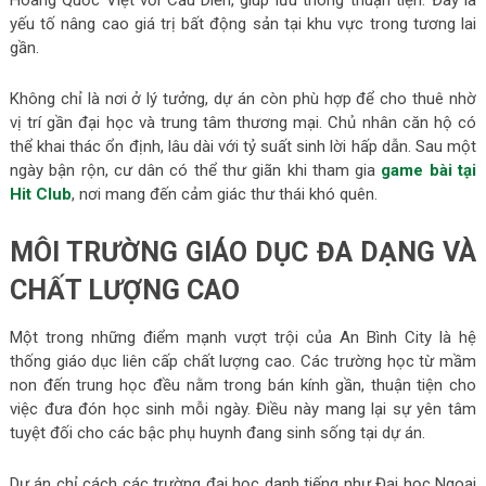
yếu tố nâng cao giá trị bất động sản tại khu vực trong tương lai
gần.
Không chỉ là nơi ở lý tưởng, dự án còn phù hợp để cho thuê nhờ
vị trí gần đại học và trung tâm thương mại. Chủ nhân căn hộ có
thể khai thác ổn định, lâu dài với tỷ suất sinh lời hấp dẫn. Sau một
ngày bận rộn, cư dân có thể thư giãn khi tham gia
game bài tại
Hit Club
, nơi mang đến cảm giác thư thái khó quên.
MÔI TRƯỜNG GIÁO DỤC ĐA DẠNG VÀ
CHẤT LƯỢNG CAO
Một trong những điểm mạnh vượt trội của An Bình City là hệ
thống giáo dục liên cấp chất lượng cao. Các trường học từ mầm
non đến trung học đều nằm trong bán kính gần, thuận tiện cho
việc đưa đón học sinh mỗi ngày. Điều này mang lại sự yên tâm
tuyệt đối cho các bậc phụ huynh đang sinh sống tại dự án.
Dự án chỉ cách các trường đại học danh tiếng như Đại học Ngoại