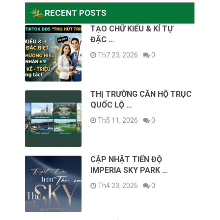
RECENT POSTS
TẠO CHỮ KIỂU & KÍ TỰ
ĐẶC …
Th7 23, 2026
0
THỊ TRƯỜNG CĂN HỘ TRỤC
QUỐC LỘ …
Th5 11, 2026
0
CẬP NHẬT TIẾN ĐỘ
IMPERIA SKY PARK …
Th4 23, 2026
0