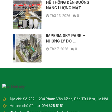
HỆ THỐNG ĐÈN ĐƯỜNG
NĂNG LƯỢNG MẶT …
Th3 13, 2026
0
IMPERIA SKY PARK –
NHỮNG LÝ DO …
Th2 7, 2026
0
Địa chỉ: Số 232 – 234 Phạm Văn Đồng, Bắc Từ Liêm, Hà Nội.
Hotline chủ đầu tư: 094 625 5151