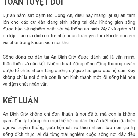
TOÀN TUYỆT ĐỐI
Dự án nằm sát cạnh Bộ Công An, điều này mang lại sự an tâm
lớn cho các cư dân đang sinh sống tại đây. Không gian sống
được bảo vệ nghiêm ngặt với hệ thống an ninh 24/7 và giám sát
đa lớp. Các gia đình có trẻ nhỏ hoàn toàn yên tâm khi để con em
vui chơi trong khuôn viên nội khu.
Cộng đồng cư dân tại An Bình City được đánh giá là văn minh,
thân thiện và gắn kết. Những hoạt động cộng đồng thường xuyên
được tổ chức nhằm tăng cường sự giao lưu giữa các hộ dân. Đây
không chỉ là nơi ở mà còn là nơi hình thành một lối sống hài hòa
và đậm chất nhân văn.
KẾT LUẬN
An Bình City không chỉ đơn thuần là nơi để ở, mà còn là không
gian sống lý tưởng cho mọi thế hệ cư dân. Dự án kết nối giữa hiện
đại và truyền thống, giữa tiện ích và thiên nhiên, tạo nên giá trị
sống đích thực. Ai đã từng trải nghiệm cuộc sống nơi đây đều