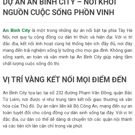
DỰ ÁN AN BÌNH CITY – NƠI KHỞI
NGUỒN CUỘC SỐNG PHỒN VINH
An Bình City
là một trong những dự án nổi bật tại phía Tây Hà
Nội, nơi quy tụ cộng đồng cư dân trí thức và hiện đại. Với vị trí
đắc địa, kết nối linh hoạt cùng hệ thống tiện ích đầy đủ, nơi đây
mang đến trải nghiệm sống lý tưởng cho mọi gia đình. Không gian
sống xanh, an toàn và văn minh tại An Bình City giúp nâng tầm
chất lượng cuộc sống đô thị.
VỊ TRÍ VÀNG KẾT NỐI MỌI ĐIỂM ĐẾN
An Bình City tọa lạc tại số 232 đường Phạm Văn Đồng, quận Bắc
Từ Liêm, nơi được ví như trung tâm kết nối giao thương và văn
hóa của Thủ đô. Dự án nằm liền kề Bộ Công An, mang đến sự an
toàn tuyệt đối cho cộng đồng cư dân sinh sống tại đây. Với vị trí
đắc địa, cư dân có thể dễ dàng di chuyển tới các quận nội thành
và các tiện ích lân cận chỉ trong vài phút.