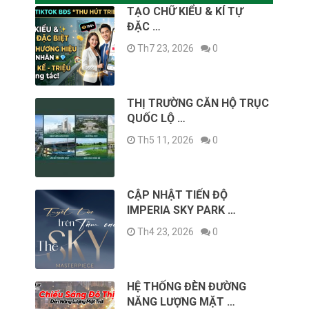
TẠO CHỮ KIỂU & KÍ TỰ
ĐẶC …
Th7 23, 2026
0
THỊ TRƯỜNG CĂN HỘ TRỤC
QUỐC LỘ …
Th5 11, 2026
0
CẬP NHẬT TIẾN ĐỘ
IMPERIA SKY PARK …
Th4 23, 2026
0
HỆ THỐNG ĐÈN ĐƯỜNG
NĂNG LƯỢNG MẶT …