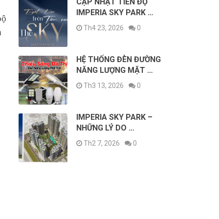
CẬP NHẬT TIẾN ĐỘ
IMPERIA SKY PARK …
bộ
Th4 23, 2026
0
m
HỆ THỐNG ĐÈN ĐƯỜNG
NĂNG LƯỢNG MẶT …
Th3 13, 2026
0
IMPERIA SKY PARK –
NHỮNG LÝ DO …
Th2 7, 2026
0