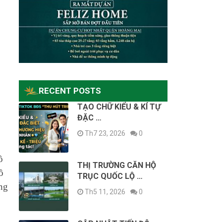
RECENT POSTS
TẠO CHỮ KIỂU & KÍ TỰ
ĐẶC …
Th7 23, 2026
0
ồ
THỊ TRƯỜNG CĂN HỘ
ồ
TRỤC QUỐC LỘ …
ng
Th5 11, 2026
0