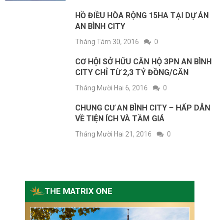
HỒ ĐIỀU HÒA RỘNG 15HA TẠI DỰ ÁN
AN BÌNH CITY
Tháng Tám 30, 2016
0
CƠ HỘI SỞ HỮU CĂN HỘ 3PN AN BÌNH
CITY CHỈ TỪ 2,3 TỶ ĐỒNG/CĂN
Tháng Mười Hai 6, 2016
0
CHUNG CƯ AN BÌNH CITY – HẤP DẪN
VỀ TIỆN ÍCH VÀ TẦM GIÁ
Tháng Mười Hai 21, 2016
0
THE MATRIX ONE