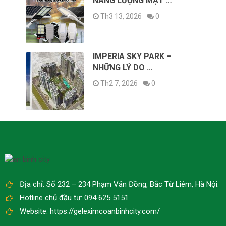
NĂNG LƯỢNG MẶT …
Th3 13, 2026
0
IMPERIA SKY PARK –
NHỮNG LÝ DO …
Th2 7, 2026
0
Địa chỉ: Số 232 – 234 Phạm Văn Đồng, Bắc Từ Liêm, Hà Nội.
Hotline chủ đầu tư: 094 625 5151
Website: https://geleximcoanbinhcity.com/