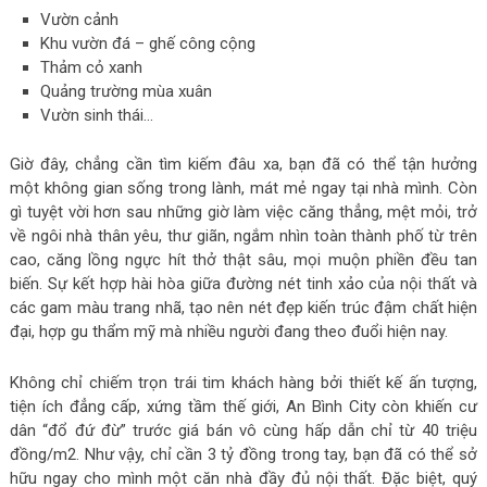
Vườn cảnh
Khu vườn đá – ghế công cộng
Thảm cỏ xanh
Quảng trường mùa xuân
Vườn sinh thái…
Giờ đây, chẳng cần tìm kiếm đâu xa, bạn đã có thể tận hưởng
một không gian sống trong lành, mát mẻ ngay tại nhà mình. Còn
gì tuyệt vời hơn sau những giờ làm việc căng thẳng, mệt mỏi, trở
về ngôi nhà thân yêu, thư giãn, ngắm nhìn toàn thành phố từ trên
cao, căng lồng ngực hít thở thật sâu, mọi muộn phiền đều tan
biến. Sự kết hợp hài hòa giữa đường nét tinh xảo của nội thất và
các gam màu trang nhã, tạo nên nét đẹp kiến trúc đậm chất hiện
đại, hợp gu thẩm mỹ mà nhiều người đang theo đuổi hiện nay.
Không chỉ chiếm trọn trái tim khách hàng bởi thiết kế ấn tượng,
tiện ích đẳng cấp, xứng tầm thế giới, An Bình City còn khiến cư
dân “đổ đứ đừ” trước giá bán vô cùng hấp dẫn chỉ từ 40 triệu
đồng/m2. Như vậy, chỉ cần 3 tỷ đồng trong tay, bạn đã có thể sở
hữu ngay cho mình một căn nhà đầy đủ nội thất. Đặc biệt, quý