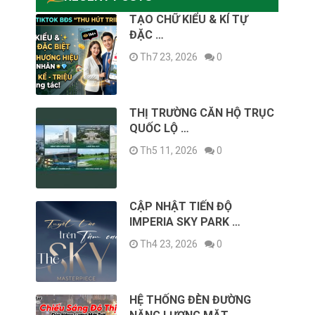
TẠO CHỮ KIỂU & KÍ TỰ
ĐẶC …
Th7 23, 2026
0
THỊ TRƯỜNG CĂN HỘ TRỤC
QUỐC LỘ …
Th5 11, 2026
0
CẬP NHẬT TIẾN ĐỘ
IMPERIA SKY PARK …
Th4 23, 2026
0
HỆ THỐNG ĐÈN ĐƯỜNG