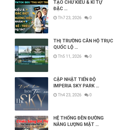
TẠO CHỮ KIỂU & KÍ TỰ
ĐẶC …
Th7 23, 2026
0
THỊ TRƯỜNG CĂN HỘ TRỤC
QUỐC LỘ …
Th5 11, 2026
0
CẬP NHẬT TIẾN ĐỘ
IMPERIA SKY PARK …
Th4 23, 2026
0
HỆ THỐNG ĐÈN ĐƯỜNG
NĂNG LƯỢNG MẶT …