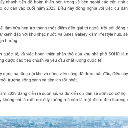
đẩy nhanh tiến độ hoàn thiện bên trong và bên ngoài các căn nhà 
o cư dân vào cuối năm 2023. Điều này đồng nghĩa với việc cư dân
, làm hứa hẹn trở thành một điểm đến giải trí ngoài trời sôi động 
ư kênh đào với khu nhạc nước và Sales Gallery kiêm lifestyle hub, sẽ
tận hưởng.
ẩn quốc tế, và việc hoàn thiện phần thô của khu nhà phố SOHO là 
g được các tiêu chuẩn và yêu cầu chất lượng quốc tế.
ây dựng hạ tầng nội khu và công viên cũng đã được bắt đầu, điều này
ôi trường sống xanh và tiện ích tốt nhất.
 năm 2023 đang diễn ra suôn sẻ, và dự kiến cư dân sẽ sớm có cơ hội 
y không chỉ là một nơi ở lý tưởng mà còn là một điểm đến thương 