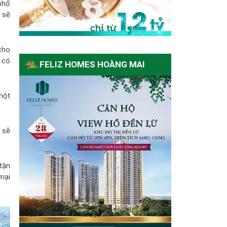
phố
 sẽ
cho
 có
FELIZ HOMES HOÀNG MAI
một
 sẽ
tận
mại