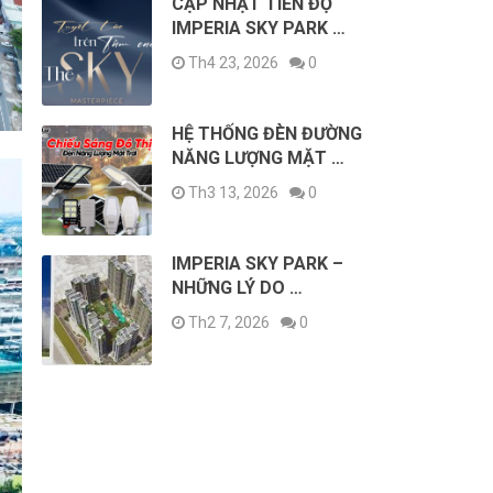
CẬP NHẬT TIẾN ĐỘ
IMPERIA SKY PARK …
Th4 23, 2026
0
HỆ THỐNG ĐÈN ĐƯỜNG
NĂNG LƯỢNG MẶT …
Th3 13, 2026
0
IMPERIA SKY PARK –
NHỮNG LÝ DO …
Th2 7, 2026
0