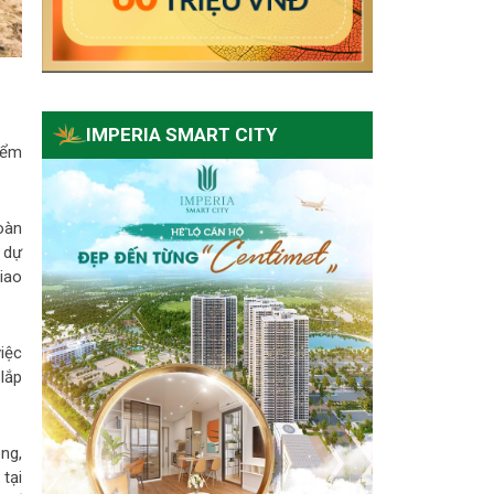
IMPERIA SMART CITY
iểm
oàn
 dự
iao
iệc
lắp
ng,
tại