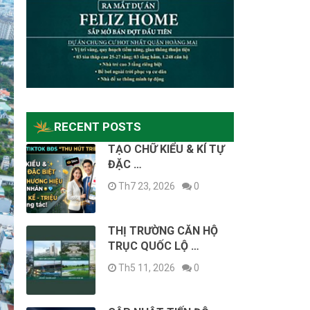
RECENT POSTS
TẠO CHỮ KIỂU & KÍ TỰ
ĐẶC …
Th7 23, 2026
0
THỊ TRƯỜNG CĂN HỘ
TRỤC QUỐC LỘ …
Th5 11, 2026
0